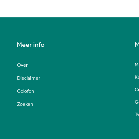
Meer info
M
M
Over
Ko
Disclaimer
C
Colofon
G
Zoeken
T