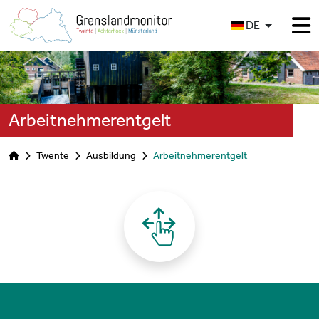
Sprache auswählen
DE
Arbeitnehmerentgelt
Twente
Ausbildung
Arbeitnehmerentgelt