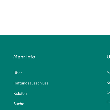
Mehr Info
U
M
Über
Ko
Haftungsausschluss
C
Kolofon
G
Suche